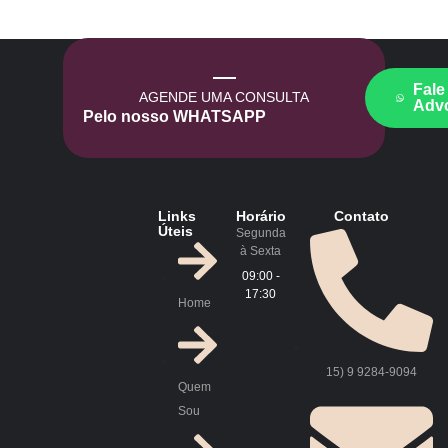
Fale
AGENDE UMA CONSULTA
Adv
Pelo nosso WHATSAPP
Links
Horário
Contato
Úteis
Segunda
à Sexta
09:00 -
17:30
Home
15) 9 9284-9094
Quem
Sou