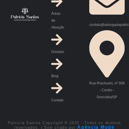
Áreas
de
contato@advogadapatric
Atuação
Dúvidas
Blog
Rua Riachuelo, nº 308
- Centro -
Sorocaba/SP
Contato
Patrícia Santos Copyright ® 2025 - Todos os direitos
Agência Mode
reservados. | Site criado por