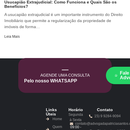
Usucapião Extrajudicial: Como Funciona e Quais São os
Benefícios?
A usucapião extrajudicial é um importante instrumento do Direito
Imobiliário que permite a regularização da propriedade de
imóveis de forma…
Leia Mais
Fale
AGENDE UMA CONSULTA
Adv
Pelo nosso WHATSAPP
Links
Horário
Contato
Úteis
Segunda
15) 9 9284-9094
Home
à Sexta
contato@advogadapatriciasantos.
Quem
09:00 -