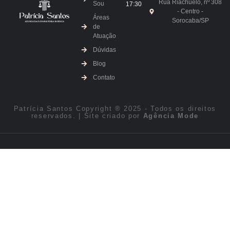
Rua Riachuelo, nº 308
Sou
17:30
- Centro -
Áreas
Sorocaba/SP
de
Atuação
Dúvidas
Blog
Contato
Patrícia Santos Copyright ® 2025 - Todos os direitos
reservados. | Site criado por
Agência Mode