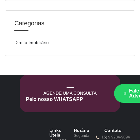
Categorias
Direito Imobiliário
Fale
AGENDE UMA CONSULTA
Adv
Pelo nosso WHATSAPP
Links
Horário
Contato
Úteis
Segunda
15) 9 9284-9094