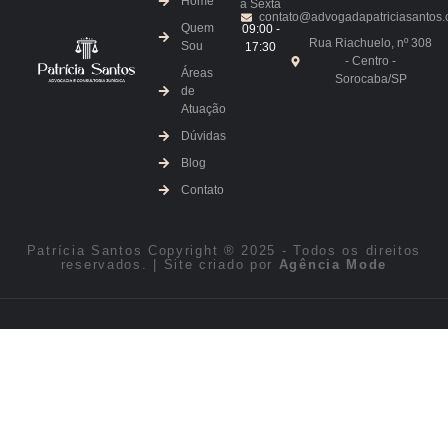
Home
à Sexta
contato@advogadapatriciasantos.
Quem
09:00 -
Rua Riachuelo, nº 308
Sou
17:30
- Centro -
Áreas
Sorocaba/SP
de
Atuação
Dúvidas
Blog
Contato
Patrícia Santos Copyright ® 2025 - Todos os direitos
reservados. | Site criado por
Agência Mode